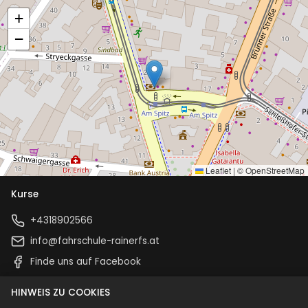
+
−
Leaflet
|
©
OpenStreetMap
Kurse
+4318902566
info@fahrschule-rainerfs.at
Finde uns auf Facebook
HINWEIS ZU COOKIES
SCS-Login
G3-Login