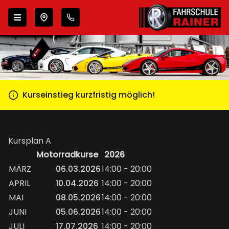
Zur Navigation springen
Zum Inhalt springen
Wähle deinen Standort
Kurseinstieg kurzfristig möglich!
Kursplan A
Motorradkurse 2026
MÄRZ
06.03.2026
14:00 - 20:00
APRIL
10.04.2026
14:00 - 20:00
MAI
08.05.2026
14:00 - 20:00
JUNI
05.06.2026
14:00 - 20:00
JULI
17.07.2026
14:00 - 20:00