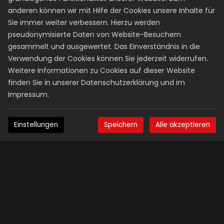
anderen können wir mit Hilfe der Cookies unsere Inhalte für
KEINE VERSTECKTEN KOSTEN
Sie immer weiter verbessern. Hierzu werden
ABSOLUTE PREISTRANSPARENZ
pseudonymisierte Daten von Website-Besuchern
gesammelt und ausgewertet. Das Einverständnis in die
Auf unserer WEBSITE garantieren wir dir absolute
Verwendung der Cookies können Sie jederzeit widerrufen.
Preistransparenz!
Weitere Informationen zu Cookies auf dieser Website
Inklusive aller Nebenkosten und Behördengebühren —
auf den EURO genau!
finden Sie in unserer
Datenschutzerklärung
und im
Impressum
.
PREIS-LEISTUNGS-VERHÄLTNIS
BESTER PREIS
Einstellungen
Speichern
Alle akzeptieren
AUSBILDUNGSCHECKLISTE
BESTE AUSBILDUNG
Mit unserer Ausbildungscheckliste hast Du
vollen Überblick über Ablauf und Stand Deiner
Ausbildung.
Du kannst nach jeder Fahrstunde Deinen