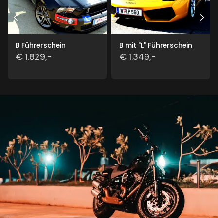
B Führerschein
B mit "L" Führerschein
€ 1.829,-
€ 1.349,-