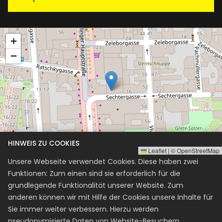
+
−
HINWEIS ZU COOKIES
Leaflet
|
©
OpenStreetMap
Unsere Webseite verwendet Cookies. Diese haben zwei
Funktionen: Zum einen sind sie erforderlich für die
grundlegende Funktionalität unserer Website. Zum
Kurse
anderen können wir mit Hilfe der Cookies unsere Inhalte für
Sie immer weiter verbessern. Hierzu werden
+4318900876
pseudonymisierte Daten von Website-Besuchern