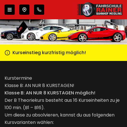
Zur Navigation springen
Zum Inhalt springen
Wähle deinen Standort
Kurseinstieg kurzfristig möglich!
Kurstermine
Klasse B: AN NUR 8 KURSTAGEN!
Klasse B: AN NUR 8 KURSTAGEN möglich!
Der B Theoriekurs besteht aus 16 Kurseinheiten zu je
100 min. (B1 – B16).
Um diese zu absolvieren, kannst du aus folgenden
Kursvarianten wählen: