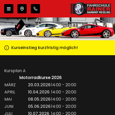
Zur Navigation springen
Zum Inhalt springen
Wähle deinen Standort
Kurseinstieg kurzfristig möglich!
Kursplan A
Motorradkurse 2026
MÄRZ
20.03.2026
14:00 - 20:00
APRIL
10.04.2026
14:00 - 20:00
MAI
08.05.2026
14:00 - 20:00
JUNI
05.06.2026
14:00 - 20:00
JULI
10.07.2026
14:00 - 20:00