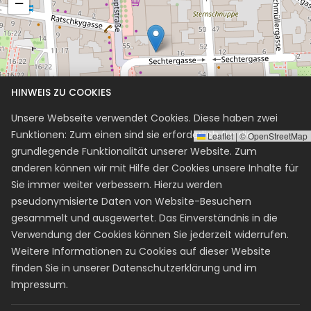
−
HINWEIS ZU COOKIES
Unsere Webseite verwendet Cookies. Diese haben zwei
Funktionen: Zum einen sind sie erforderlich für die
Leaflet
|
©
OpenStreetMap
grundlegende Funktionalität unserer Website. Zum
Kurse
anderen können wir mit Hilfe der Cookies unsere Inhalte für
Sie immer weiter verbessern. Hierzu werden
+4318900876
pseudonymisierte Daten von Website-Besuchern
info@fahrschule-rainerbm.at
gesammelt und ausgewertet. Das Einverständnis in die
Finde uns auf Facebook
Verwendung der Cookies können Sie jederzeit widerrufen.
Weitere Informationen zu Cookies auf dieser Website
SCS-Login
G3-Login
finden Sie in unserer
Datenschutzerklärung
und im
Impressum
.
HTL Mödling-Login
Postleitzahl