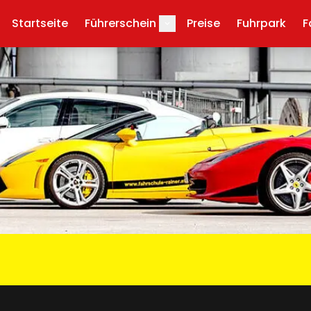
Startseite
Führerschein
Preise
Fuhrpark
F